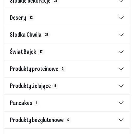
Słodkie dekoracje
36
Desery
33
Słodka Chwila
29
Świat Bajek
17
Produkty proteinowe
3
Produkty żelujące
5
Pancakes
1
Produkty bezglutenowe
6